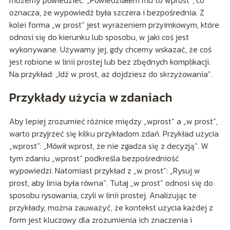
oznacza, że wypowiedź była szczera i bezpośrednia. Z
kolei forma „w prost” jest wyrażeniem przyimkowym, które
odnosi się do kierunku lub sposobu, w jaki coś jest
wykonywane. Używamy jej, gdy chcemy wskazać, że coś
jest robione w linii prostej lub bez zbędnych komplikacji.
Na przykład: „Idź w prost, aż dojdziesz do skrzyżowania”.
Przykłady użycia w zdaniach
Aby lepiej zrozumieć różnice między „wprost” a „w prost”,
warto przyjrzeć się kilku przykładom zdań. Przykład użycia
„wprost”: „Mówił wprost, że nie zgadza się z decyzją”. W
tym zdaniu „wprost” podkreśla bezpośredniość
wypowiedzi. Natomiast przykład z „w prost”: „Rysuj w
prost, aby linia była równa”. Tutaj „w prost” odnosi się do
sposobu rysowania, czyli w linii prostej. Analizując te
przykłady, można zauważyć, że kontekst użycia każdej z
form jest kluczowy dla zrozumienia ich znaczenia i