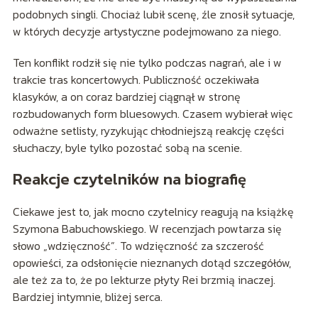
podobnych singli. Chociaż lubił scenę, źle znosił sytuacje,
w których decyzje artystyczne podejmowano za niego.
Ten konflikt rodził się nie tylko podczas nagrań, ale i w
trakcie tras koncertowych. Publiczność oczekiwała
klasyków, a on coraz bardziej ciągnął w stronę
rozbudowanych form bluesowych. Czasem wybierał więc
odważne setlisty, ryzykując chłodniejszą reakcję części
słuchaczy, byle tylko pozostać sobą na scenie.
Reakcje czytelników na biografię
Ciekawe jest to, jak mocno czytelnicy reagują na książkę
Szymona Babuchowskiego. W recenzjach powtarza się
słowo „wdzięczność”. To wdzięczność za szczerość
opowieści, za odsłonięcie nieznanych dotąd szczegółów,
ale też za to, że po lekturze płyty Rei brzmią inaczej.
Bardziej intymnie, bliżej serca.