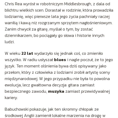
Chris Rea wyrósł w robotniczym Middlesbrough, z dala od
blichtru wielkich scen. Dorastał w rodzinie, która prowadziła
lodziarnię, więc pierwsze lata jego życia pachniały raczej
wanilią i kawą niż rozgrzanym sprzętem nagłośnieniowym.
Zanim chwycił za gitarę, myślał o tym, by zostać
dziennikarzem, bo pociągały go słowa i historie innych
ludzi.
W wieku
22 lat
wydarzyło się jednak coś, co zmieniło
wszystko. W radiu usłyszał
blues
i nagle poczuł, że to jego
język. Ten moment olśnienia bywa dziś opisywany jako
przełom, który z człowieka z lodziarni zrobił artystę sceny
międzynarodowej. W jego przypadku nie była to powolna
ewolucja, lecz gwałtowna decyzja: gitara zamiast
bezpiecznego zawodu,
muzyka
zamiast przewidywalnej
kariery.
Babuchowski pokazuje, jak ten skromny chłopak ze
środkowej Anglii zamienił lokalne marzenia na drogę w