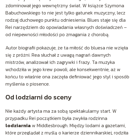
zdominował jego wewnętrzny świat. W książce Szymona
Babuchowskiego to nie jest tylko gatunek muzyczny, lecz
rodzaj duchowego punktu odniesienia. Blues staje się dla
Rei narzędziem do opowiadania własnych doświadczeń –
od niepewności młodości po zmagania z chorobą.
Autor biografii pokazuje, że ta miłość do bluesa nie wzięła
się z próżni. Rea słuchał z uwagą nagrań dawnych
mistrzów, analizował ich zagrywki i frazy. Ta muzyka
wchodziła w jego krew powoli, ale konsekwentnie, aż w
końcu to właśnie ona zaczęła definiować jego styl i sposób
myślenia o piosence.
Od lodziarni do sceny
Nie każdy artysta ma za sobą spektakularny start. W
przypadku Rei początkiem była zwykła rodzinna
lodziarnia
w Middlesbrough. Między lodami a gazetami,
które przeglądał z myślą o karierze dziennikarskiej, rodziła