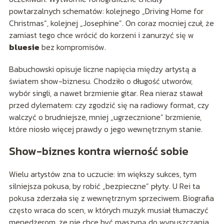
powtarzalnych schematów: kolejnego „Driving Home for
Christmas”, kolejnej „Josephine”. On coraz mocniej czuł, że
zamiast tego chce wrócić do korzeni i zanurzyć się w
bluesie
bez kompromisów.
Babuchowski opisuje liczne napięcia między artystą a
światem show-biznesu. Chodziło o długość utworów,
wybór singli, a nawet brzmienie gitar. Rea nieraz stawał
przed dylematem: czy zgodzić się na radiowy format, czy
walczyć o brudniejsze, mniej „ugrzecznione” brzmienie,
które niosło więcej prawdy o jego wewnętrznym stanie.
Show-biznes kontra wierność sobie
Wielu artystów zna to uczucie: im większy sukces, tym
silniejsza pokusa, by robić „bezpieczne” płyty. U Rei ta
pokusa zderzała się z wewnętrznym sprzeciwem. Biografia
często wraca do scen, w których muzyk musiał tłumaczyć
menedżerom, że nie chce być maszyną do wypuszczania