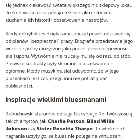
się jednak ciekawość świata większego niż sklepowy lokal.
To środowisko nauczyło go też kontaktu z ludźmi,
słuchania ich historii i obserwowania nastrojów.
Kiedy odkrył blues dzięki radiu, zaczął powoli odsuwać się
od planów „bezpiecznej” pracy. Biografia przedstawia jego
wczesne próby muzyczne jako proces pełen niepewności,
ale i uporu. Wytwórnie nie rzucały mu się od razu do stóp.
Pierwsze kontrakty były skromne, a oczekiwania –
ogromne. Młody muzyk musiał udowodnić, że w jego
piosenkach jest coś, czego inni nie potrafią dać
publiczności.
Inspiracje wielkimi bluesmanami
Babuchowski starannie opisuje fascynacje Rei twórczością
takich artystów, jak
Charlie Patton
,
Blind Willie
Johnson
czy
Sister Rosetta Tharpe
. To właśnie ich
nagrania uczyły go, że blues nie polega na wirtuozerii,