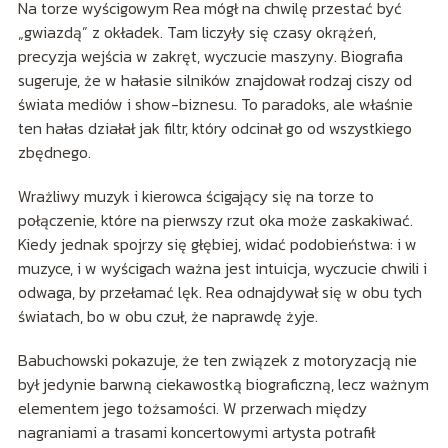
Na torze wyścigowym Rea mógł na chwilę przestać być
„gwiazdą” z okładek. Tam liczyły się czasy okrążeń,
precyzja wejścia w zakręt, wyczucie maszyny. Biografia
sugeruje, że w hałasie silników znajdował rodzaj ciszy od
świata mediów i show-biznesu. To paradoks, ale właśnie
ten hałas działał jak filtr, który odcinał go od wszystkiego
zbędnego.
Wrażliwy muzyk i kierowca ścigający się na torze to
połączenie, które na pierwszy rzut oka może zaskakiwać.
Kiedy jednak spojrzy się głębiej, widać podobieństwa: i w
muzyce, i w wyścigach ważna jest intuicja, wyczucie chwili i
odwaga, by przełamać lęk. Rea odnajdywał się w obu tych
światach, bo w obu czuł, że naprawdę żyje.
Babuchowski pokazuje, że ten związek z motoryzacją nie
był jedynie barwną ciekawostką biograficzną, lecz ważnym
elementem jego tożsamości. W przerwach między
nagraniami a trasami koncertowymi artysta potrafił