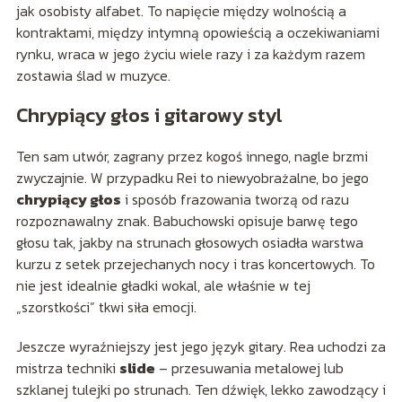
jak osobisty alfabet. To napięcie między wolnością a
kontraktami, między intymną opowieścią a oczekiwaniami
rynku, wraca w jego życiu wiele razy i za każdym razem
zostawia ślad w muzyce.
Chrypiący głos i gitarowy styl
Ten sam utwór, zagrany przez kogoś innego, nagle brzmi
zwyczajnie. W przypadku Rei to niewyobrażalne, bo jego
chrypiący głos
i sposób frazowania tworzą od razu
rozpoznawalny znak. Babuchowski opisuje barwę tego
głosu tak, jakby na strunach głosowych osiadła warstwa
kurzu z setek przejechanych nocy i tras koncertowych. To
nie jest idealnie gładki wokal, ale właśnie w tej
„szorstkości” tkwi siła emocji.
Jeszcze wyraźniejszy jest jego język gitary. Rea uchodzi za
mistrza techniki
slide
– przesuwania metalowej lub
szklanej tulejki po strunach. Ten dźwięk, lekko zawodzący i