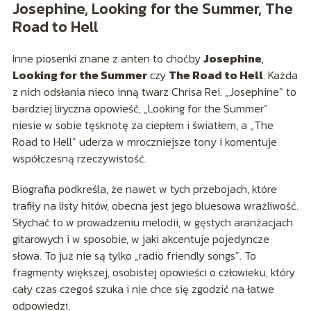
Josephine, Looking for the Summer, The
Road to Hell
Inne piosenki znane z anten to choćby
Josephine
,
Looking for the Summer
czy
The Road to Hell
. Każda
z nich odsłania nieco inną twarz Chrisa Rei. „Josephine” to
bardziej liryczna opowieść, „Looking for the Summer”
niesie w sobie tęsknotę za ciepłem i światłem, a „The
Road to Hell” uderza w mroczniejsze tony i komentuje
współczesną rzeczywistość.
Biografia podkreśla, że nawet w tych przebojach, które
trafiły na listy hitów, obecna jest jego bluesowa wrażliwość.
Słychać to w prowadzeniu melodii, w gęstych aranżacjach
gitarowych i w sposobie, w jaki akcentuje pojedyncze
słowa. To już nie są tylko „radio friendly songs”. To
fragmenty większej, osobistej opowieści o człowieku, który
cały czas czegoś szuka i nie chce się zgodzić na łatwe
odpowiedzi.