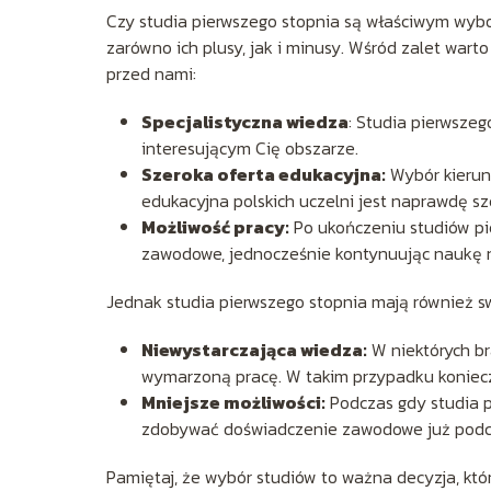
Czy studia pierwszego stopnia są właściwym wyb
zarówno ich plusy, jak i minusy. Wśród zalet wart
przed nami:
Specjalistyczna wiedza
: Studia pierwszeg
interesującym Cię obszarze.
Szeroka oferta edukacyjna:
Wybór kierunk
edukacyjna polskich uczelni jest naprawdę sz
Możliwość pracy:
Po ukończeniu studiów pi
zawodowe, jednocześnie kontynuując naukę n
Jednak studia pierwszego stopnia mają również s
Niewystarczająca wiedza:
W niektórych br
wymarzoną pracę. W takim przypadku koniecz
Mniejsze możliwości:
Podczas gdy studia p
zdobywać doświadczenie zawodowe już podczas
Pamiętaj, że wybór studiów to ważna decyzja, kt