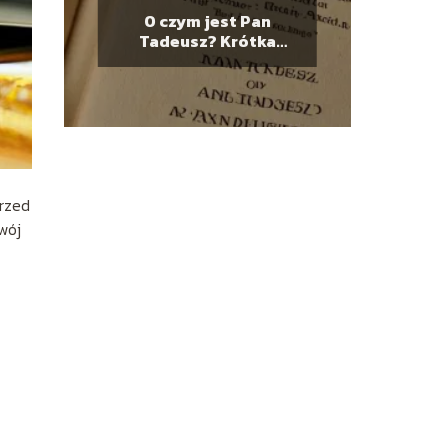
O czym jest Pan
Tadeusz? Krótka
analiza lektury
przed
wój