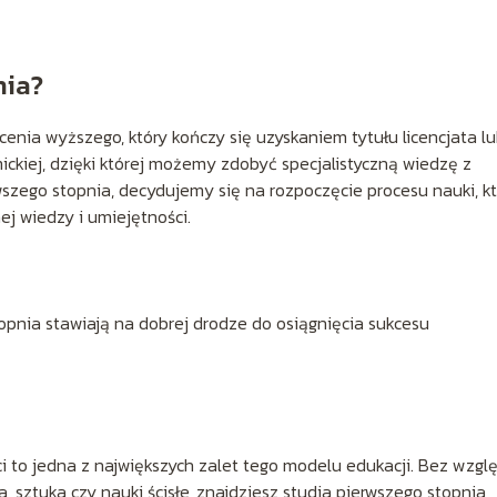
nia?
cenia wyższego, który kończy się uzyskaniem tytułu licencjata l
ickiej, dzięki której możemy zdobyć specjalistyczną wiedzę z
szego stopnia, decydujemy się na rozpoczęcie procesu nauki, k
ej wiedzy i umiejętności.
pnia stawiają na dobrej drodze do osiągnięcia sukcesu
 to jedna z największych zalet tego modelu edukacji. Bez wzgl
a, sztuka czy nauki ścisłe, znajdziesz studia pierwszego stopnia