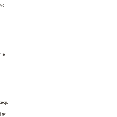
żyć
nie
acji.
j go