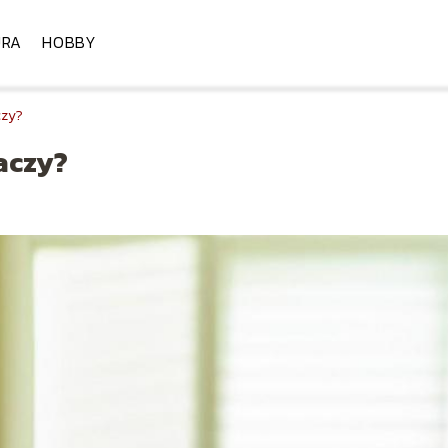
URA
HOBBY
czy?
naczy?