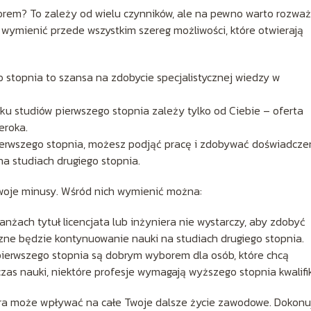
orem? To zależy od wielu czynników, ale na pewno warto rozwa
o wymienić przede wszystkim szereg możliwości, które otwierają
o stopnia to szansa na zdobycie specjalistycznej wiedzy w
u studiów pierwszego stopnia zależy tylko od Ciebie – oferta
eroka.
erwszego stopnia, możesz podjąć pracę i zdobywać doświadcze
a studiach drugiego stopnia.
woje minusy. Wśród nich wymienić można:
anżach tytuł licencjata lub inżyniera nie wystarczy, aby zdobyć
ne będzie kontynuowanie nauki na studiach drugiego stopnia.
ierwszego stopnia są dobrym wyborem dla osób, które chcą
 nauki, niektóre profesje wymagają wyższego stopnia kwalifik
óra może wpływać na całe Twoje dalsze życie zawodowe. Dokonu