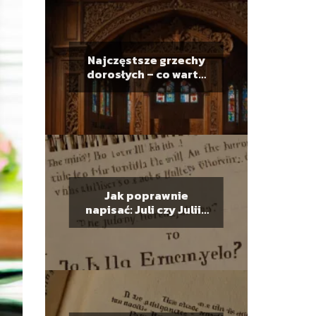
Najczęstsze grzechy
dorosłych – co warto
wiedzieć przed
spowiedzią
Jak poprawnie
napisać: Juli czy Julii?
Poradnik
ortograficzny