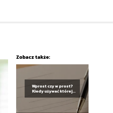
Zobacz także:
Wprost czy w prost?
Kiedy używać której
formy?