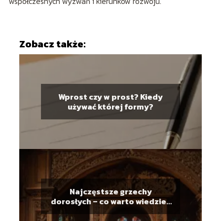
współczesnych wyzwań i kierunków rozwoju.
Zobacz także:
Wprost czy w prost? Kiedy
używać której formy?
Najczęstsze grzechy
dorosłych – co warto wiedzieć
przed spowiedzią