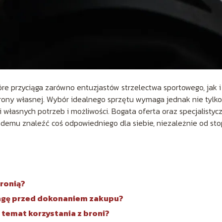
óre przyciąga zarówno entuzjastów strzelectwa sportowego, jak i
ony własnej. Wybór idealnego sprzętu wymaga jednak nie tylko
 własnych potrzeb i możliwości. Bogata oferta oraz specjalistyc
demu znaleźć coś odpowiedniego dla siebie, niezależnie od sto
ronią?
wagę przed dokonaniem zakupu?
temat korzystania z broni?