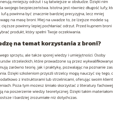
nerują mniejszy odrzut i są łatwiejsze w obsłudze. Dzięki nim
a swojego bezpieczeństwa. Istotna jest również długość lufy, kt
ą lufą powinna być znacznie bardziej precyzyjna, lecz mniej
wagę na masę broni. Miej na uwadze to, że lżejsze modele są
 cięższe powinny lepiej pochłaniać odrzut. Przed kupnem broni
brać produkt, który spełni Twoje oczekiwania.
dzę na temat korzystania z broni?
wego sprzętu, ale także sporej wiedzy i umiejętności. Osoby
ursów strzeleckich, które prowadzone są przez wykwalifikowany
jmują zarówno teorię, jak i praktykę, pozwalając na poznanie za
nia. Dzięki szkoleniom przyszli strzelcy mogą nauczyć się tego, 
odatkowo z instruktorami lub strzelnicami, oferując swoim klie
eniach. Poza tym możesz śmiało skorzystać z literatury fachowej
ją na poszerzenie wiedzy teoretycznej. Dzięki takim materiałom
ostsze i bardziej zrozumiałe niż dotychczas.