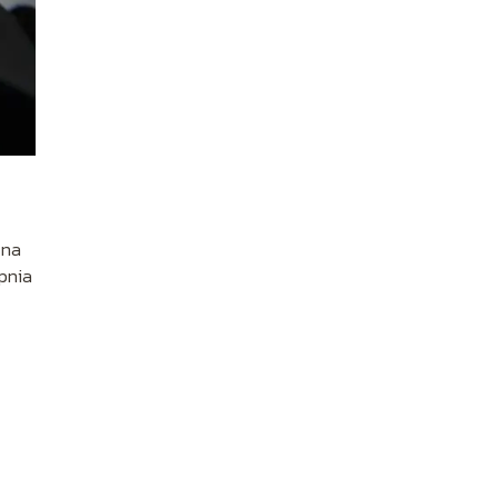
zna
pnia