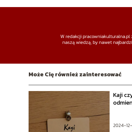
W redakcji pracowniakulturalna.pl 
naszą wiedzą, by nawet najbardzi
Może Cię również zainteresować
Kaji cz
odmien
2024-12-