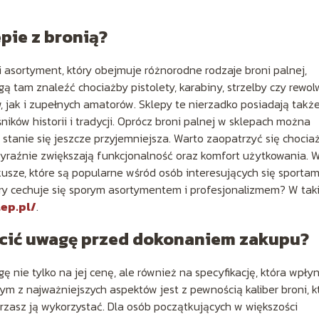
pie z bronią?
 asortyment, który obejmuje różnorodne rodzaje broni palnej,
gą tam znaleźć chociażby pistolety, karabiny, strzelby czy rewol
, jak i zupełnych amatorów. Sklepy te nierzadko posiadają takż
ników historii i tradycji. Oprócz broni palnej w sklepach można
i stanie się jeszcze przyjemniejsza. Warto zaopatrzyć się chocia
 wyraźnie zwiększają funkcjonalność oraz komfort użytkowania. W
kusze, które są popularne wśród osób interesujących się sportam
tóry cechuje się sporym asortymentem i profesjonalizmem? W tak
ep.pl/
.
ócić uwagę przed dokonaniem zakupu?
 nie tylko na jej cenę, ale również na specyfikację, która wpłyn
ym z najważniejszych aspektów jest z pewnością kaliber broni, k
rzasz ją wykorzystać. Dla osób początkujących w większości